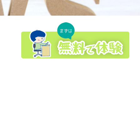
まずは
無料
体験
で