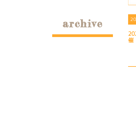
2
archive
2
催