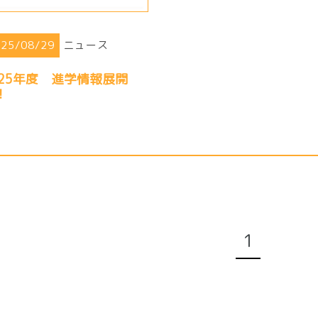
025/08/29
ニュース
025年度 進学情報展開
！
1