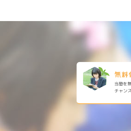
無料
当塾を
チャンス